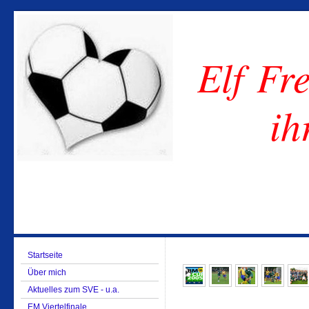
Elf Fre
ih
Startseite
Über mich
Aktuelles zum SVE - u.a.
EM Viertelfinale