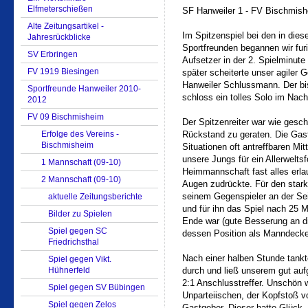
Elfmeterschießen
SF Hanweiler 1 - FV Bischmishe
Alte Zeitungsartikel -
Im Spitzenspiel bei den in die
Jahresrückblicke
Sportfreunden begannen wir fur
SV Erbringen
Aufsetzer in der 2. Spielminut
FV 1919 Biesingen
später scheiterte unser agiler 
Hanweiler Schlussmann. Der bis 
Sportfreunde Hanweiler 2010-
schloss ein tolles Solo im Nac
2012
FV 09 Bischmisheim
Der Spitzenreiter war wie gesch
Erfolge des Vereins -
Rückstand zu geraten. Die Gast
Bischmisheim
Situationen oft antreffbaren Mi
unsere Jungs für ein Allerweltsf
1 Mannschaft (09-10)
Heimmannschaft fast alles erlau
2 Mannschaft (09-10)
Augen zudrückte. Für den stark
seinem Gegenspieler an der Sei
aktuelle Zeitungsberichte
und für ihn das Spiel nach 25 
Bilder zu Spielen
Ende war (gute Besserung an di
Spiel gegen SC
dessen Position als Manndecker 
Friedrichsthal
Nach einer halben Stunde tankt
Spiel gegen Vikt.
Hühnerfeld
durch und ließ unserem gut au
2:1 Anschlusstreffer. Unschön 
Spiel gegen SV Bübingen
Unparteiischen, der Kopfstoß v
Spiel gegen Zelos
Gastgeber. Dieser hatte Glück,