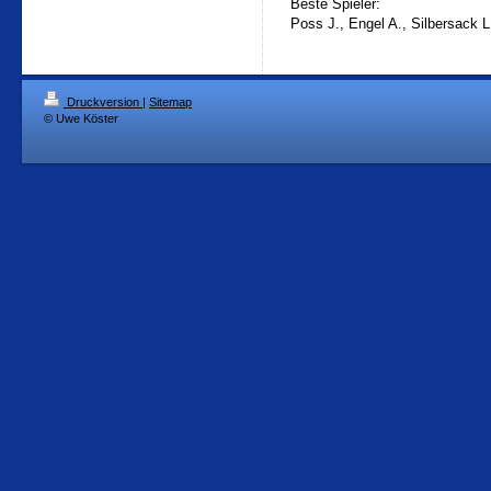
Beste Spieler:
Poss J., Engel A., Silbersack L
Druckversion
|
Sitemap
© Uwe Köster