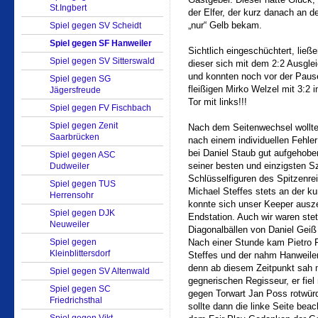
St.Ingbert
der Elfer, der kurz danach an de
„nur“ Gelb bekam.
Spiel gegen SV Scheidt
Spiel gegen SF Hanweiler
Sichtlich eingeschüchtert, ließe
Spiel gegen SV Sitterswald
dieser sich mit dem 2:2 Ausglei
und konnten noch vor der Paus
Spiel gegen SG
fleißigen Mirko Welzel mit 3:2 i
Jägersfreude
Tor mit links!!!
Spiel gegen FV Fischbach
Spiel gegen Zenit
Nach dem Seitenwechsel wollte
Saarbrücken
nach einem individuellen Fehle
bei Daniel Staub gut aufgehoben
Spiel gegen ASC
seiner besten und einzigsten S
Dudweiler
Schlüsselfiguren des Spitzenrei
Spiel gegen TUS
Michael Steffes stets an der k
Herrensohr
konnte sich unser Keeper ausze
Spiel gegen DJK
Endstation. Auch wir waren stet
Neuweiler
Diagonalbällen von Daniel Geiß
Spiel gegen
Nach einer Stunde kam Pietro R
Kleinblittersdorf
Steffes und der nahm Hanweile
denn ab diesem Zeitpunkt sah 
Spiel gegen SV Altenwald
gegnerischen Regisseur, er fiel
Spiel gegen SC
gegen Torwart Jan Poss rotwürd
Friedrichsthal
sollte dann die linke Seite be