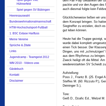
Spiel gegen Vikt.
dem Fair Play Gedanken der Ga
Hühnerfeld
packte und vor den Augen des R
auch diesmal folgte kein Feldve
Spiel gegen SV Bübingen
Heeresauswahl
Glücklicherweise ließen wir uns
Bundeswehrnationalmannschaft
dem Konzept bringen. So hatten
Siegtreffer zu erzielen, doch e
HTW-Hochschulsport-Fußball
gut leben können.
1. BSC Extase Hartfuss
Heute hat die Truppe gezeigt, w
Meine Vereine
wurde dabei komplett umgesetzt
Sprüche & Zitate
einen Tick besser. Der Klassenp
Links
Dingen, uns mit „schmutzigen“
aus dem Rhythmus zu bringen. D
Jugendcamp - Teamgeist 2012
Zweck heiligt oft die Mittel. 
WM 2010 - Videos usw.
wiedererstarkten SV Scheidt z
Gästebuch
Aufstellung:
Kontakt
Poss J., Frantz B. (25. Engel A.
Disclaimer
Steffes M. (60. Rizzuto P.), Ge
Deininger S.),
Tore:
Geiß D., Dzafic Ed., Welzel M.