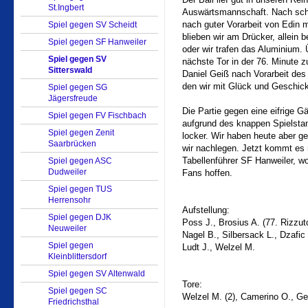
St.Ingbert
Auswärtsmannschaft. Nach sch
nach guter Vorarbeit von Edin mi
Spiel gegen SV Scheidt
blieben wir am Drücker, allein
Spiel gegen SF Hanweiler
oder wir trafen das Aluminium. 
Spiel gegen SV
nächste Tor in der 76. Minute z
Sitterswald
Daniel Geiß nach Vorarbeit des 
den wir mit Glück und Geschick
Spiel gegen SG
Jägersfreude
Die Partie gegen eine eifrige 
Spiel gegen FV Fischbach
aufgrund des knappen Spielstan
Spiel gegen Zenit
locker. Wir haben heute aber g
Saarbrücken
wir nachlegen. Jetzt kommt es
Tabellenführer SF Hanweiler, wo
Spiel gegen ASC
Dudweiler
Fans hoffen.
Spiel gegen TUS
Herrensohr
Aufstellung:
Spiel gegen DJK
Poss J., Brosius A. (77. Rizzuto
Neuweiler
Nagel B., Silbersack L., Dzafic
Spiel gegen
Ludt J., Welzel M.
Kleinblittersdorf
Spiel gegen SV Altenwald
Tore:
Spiel gegen SC
Welzel M. (2), Camerino O., Ge
Friedrichsthal