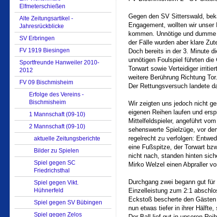
Elfmeterschießen
Gegen den SV Sitterswald, beka
Alte Zeitungsartikel -
Engagement, wollten wir unser 
Jahresrückblicke
kommen. Unnötige und dumme Fo
SV Erbringen
der Fälle wurden aber klare Zu
FV 1919 Biesingen
Doch bereits in der 3. Minute 
unnötigen Foulspiel führten die
Sportfreunde Hanweiler 2010-
Torwart sowie Verteidiger irritie
2012
weitere Berührung Richtung Tor
FV 09 Bischmisheim
Der Rettungsversuch landete d
Erfolge des Vereins -
Bischmisheim
Wir zeigten uns jedoch nicht ge
eigenen Reihen laufen und ersp
1 Mannschaft (09-10)
Mittelfeldspieler, angeführt vom
2 Mannschaft (09-10)
sehenswerte Spielzüge, vor de
regelrecht zu verfolgen: Entwed
aktuelle Zeitungsberichte
eine Fußspitze, der Torwart bz
Bilder zu Spielen
nicht nach, standen hinten sich
Spiel gegen SC
Mirko Welzel einen Abpraller v
Friedrichsthal
Durchgang zwei begann gut für 
Spiel gegen Vikt.
Hühnerfeld
Einzelleistung zum 2:1 abschlo
Eckstoß bescherte den Gästen d
Spiel gegen SV Bübingen
nun etwas tiefer in ihrer Hälfte
Spiel gegen Zelos
Der Ball lief gut in unseren Re