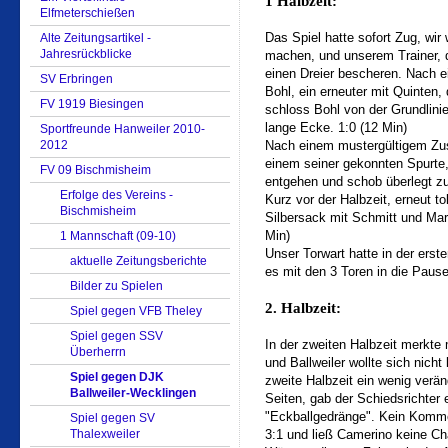
1 Halbzeit:
Elfmeterschießen
Das Spiel hatte sofort Zug, wir 
Alte Zeitungsartikel -
Jahresrückblicke
machen, und unserem Trainer, de
einen Dreier bescheren. Nach e
SV Erbringen
Bohl, ein erneuter mit Quinten, 
FV 1919 Biesingen
schloss Bohl von der Grundlinie
lange Ecke. 1:0 (12 Min)
Sportfreunde Hanweiler 2010-
2012
Nach einem mustergültigem Zusp
einem seiner gekonnten Spurte,
FV 09 Bischmisheim
entgehen und schob überlegt zu
Erfolge des Vereins -
Kurz vor der Halbzeit, erneut t
Bischmisheim
Silbersack mit Schmitt und Mar
Min)
1 Mannschaft (09-10)
Unser Torwart hatte in der erst
aktuelle Zeitungsberichte
es mit den 3 Toren in die Pause
Bilder zu Spielen
2. Halbzeit:
Spiel gegen VFB Theley
Spiel gegen SSV
In der zweiten Halbzeit merkt
Überherrn
und Ballweiler wollte sich nich
Spiel gegen DJK
zweite Halbzeit ein wenig verä
Ballweiler-Wecklingen
Seiten, gab der Schiedsrichter 
"Eckballgedränge". Kein Kommen
Spiel gegen SV
Thalexweiler
3:1 und ließ Camerino keine C