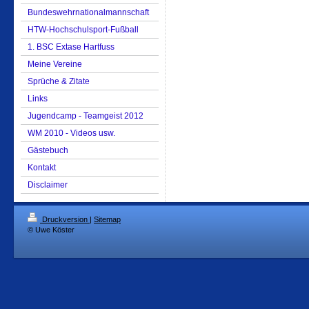
Bundeswehrnationalmannschaft
HTW-Hochschulsport-Fußball
1. BSC Extase Hartfuss
Meine Vereine
Sprüche & Zitate
Links
Jugendcamp - Teamgeist 2012
WM 2010 - Videos usw.
Gästebuch
Kontakt
Disclaimer
Druckversion
|
Sitemap
© Uwe Köster