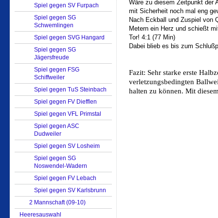
Wäre zu diesem Zeitpunkt der A
Spiel gegen SV Furpach
mit Sicherheit noch mal eng gew
Spiel gegen SG
Nach Eckball und Zuspiel von Q
Schwemlingen
Metern ein Herz und schießt mit
Tor! 4:1 (77 Min)
Spiel gegen SVG Hangard
Dabei blieb es bis zum Schlußpf
Spiel gegen SG
Jägersfreude
Spiel gegen FSG
Fazit: Sehr starke erste Halbz
Schiffweiler
verletzungsbedingten Ballwei
Spiel gegen TuS Steinbach
halten zu können. Mit diesem
Spiel gegen FV Diefflen
Spiel gegen VFL Primstal
Spiel gegen ASC
Dudweiler
Spiel gegen SV Losheim
Spiel gegen SG
Noswendel-Wadern
Spiel gegen FV Lebach
Spiel gegen SV Karlsbrunn
2 Mannschaft (09-10)
Heeresauswahl