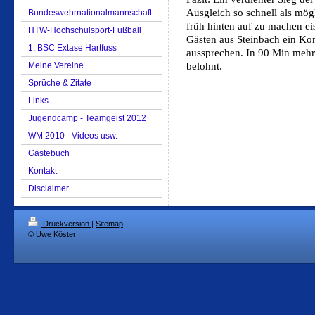
Ausgleich so schnell als mögl
Bundeswehrnationalmannschaft
früh hinten auf zu machen ei
HTW-Hochschulsport-Fußball
Gästen aus Steinbach ein Ko
1. BSC Extase Hartfuss
aussprechen. In 90 Min mehr
Meine Vereine
belohnt.
Sprüche & Zitate
Links
Jugendcamp - Teamgeist 2012
WM 2010 - Videos usw.
Gästebuch
Kontakt
Disclaimer
Druckversion
|
Sitemap
© Uwe Köster