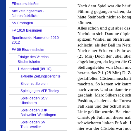
Elfmeterschießen
Nach dem Spiel war die häufi
Alte Zeitungsartikel -
Führung gegangen wären, dan
Jahresrückblicke
hätte Steinbach nicht so kom
können.
SV Erbringen
Alles schön und gut aber das 
FV 1919 Biesingen
Nachdem sich Danone düpiere
Sportfreunde Hanweiler 2010-
spitzem Winkel im Strafraum 
2012
schlecht, als der Ball im Netz
FV 09 Bischmisheim
Nach einer Ecke von Fuhr war
(25 Min) Doch der Jubel übe
Erfolge des Vereins -
abgeklungen, da legten die G
Bischmisheim
Stellungsfehler von Dean und
1 Mannschaft (09-10)
heraus das 2:1 (28 Min) D. Z
aktuelle Zeitungsberichte
gestaffelten Gästemannschaft
Bilder zu Spielen
machten. So kamen wir kaum 
nach vorne. Und so dauerte e
Spiel gegen VFB Theley
geschah. Marc Silbersack sch
Spiel gegen SSV
Position, als der starke Torw
Überherrn
Fall kam und der Schuß aufs
Spiel gegen DJK
Linie geklärt wurde. Bei ein
Ballweiler-Wecklingen
Christoph Fuhr an, dieser n
Spiel gegen SV
schwächeren linken Fuß ab. 
Thalexweiler
hier war der Gästetorwart no