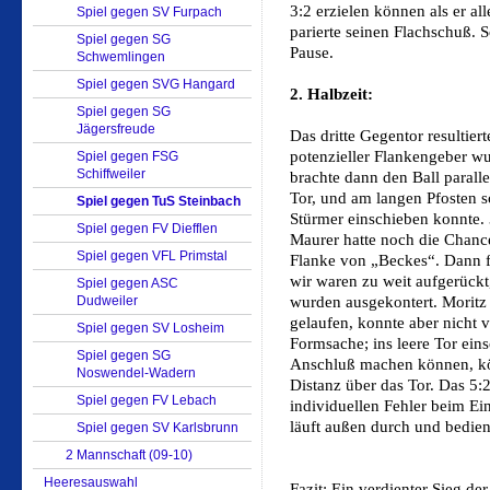
3:2 erzielen können als er al
Spiel gegen SV Furpach
parierte seinen Flachschuß. 
Spiel gegen SG
Pause.
Schwemlingen
Spiel gegen SVG Hangard
2. Halbzeit:
Spiel gegen SG
Jägersfreude
Das dritte Gegentor resultier
potenzieller Flankengeber wu
Spiel gegen FSG
Schiffweiler
brachte dann den Ball parall
Tor, und am langen Pfosten s
Spiel gegen TuS Steinbach
Stürmer einschieben konnte. 
Spiel gegen FV Diefflen
Maurer hatte noch die Chanc
Spiel gegen VFL Primstal
Flanke von „Beckes“. Dann fi
wir waren zu weit aufgerück
Spiel gegen ASC
Dudweiler
wurden ausgekontert. Morit
gelaufen, konnte aber nicht 
Spiel gegen SV Losheim
Formsache; ins leere Tor ei
Spiel gegen SG
Anschluß machen können, köp
Noswendel-Wadern
Distanz über das Tor. Das 5:
Spiel gegen FV Lebach
individuellen Fehler beim Ei
läuft außen durch und bedien
Spiel gegen SV Karlsbrunn
2 Mannschaft (09-10)
Heeresauswahl
Fazit: Ein verdienter Sieg d