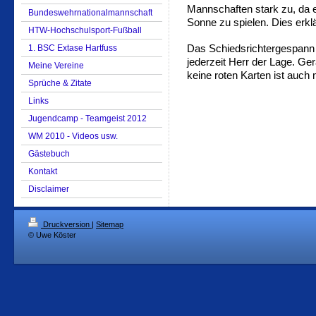
Mannschaften stark zu, da e
Bundeswehrnationalmannschaft
Sonne zu spielen. Dies erkl
HTW-Hochschulsport-Fußball
Das Schiedsrichtergespann 
1. BSC Extase Hartfuss
jederzeit Herr der Lage. Ge
Meine Vereine
keine roten Karten ist auch
Sprüche & Zitate
Links
Jugendcamp - Teamgeist 2012
WM 2010 - Videos usw.
Gästebuch
Kontakt
Disclaimer
Druckversion
|
Sitemap
© Uwe Köster